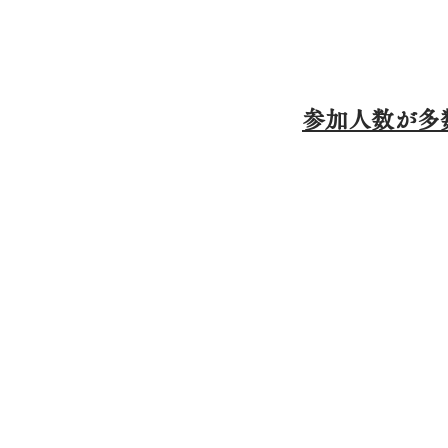
貫し
の審査
参加人数が多