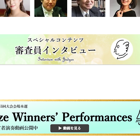
五味田 恵理子
佐藤 俊
重松 正大
清水 紀子
​バナーをクリック！