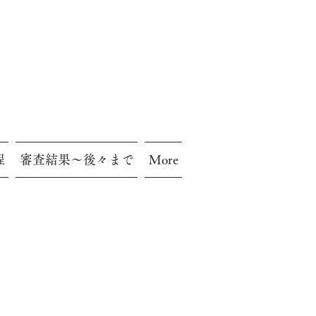
程
審査結果～後々まで
More