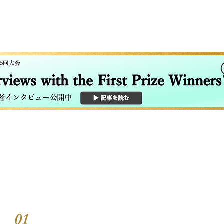
​バナーをクリック！
​バナーをクリック！
コンクールの特色
Features of the competition
01
予選から一貫した審査員