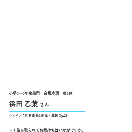
小学5～6年生部門 会場本選 第1位
浜田 乙葉
さん
ショパン：即興曲 第1番 変イ長調 Op.29
－１位を取られてお気持ちはいかがですか。