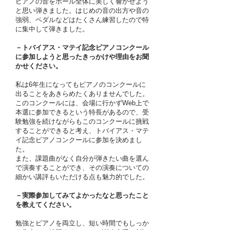
ピアノの音をホール全体に美しく響かせよう
と思い弾きました。はじめの音の出方や音の
強弱、ペダルなどはたくさん練習したので特
に集中して弾きました。
－トバイアス・マテイ記念ピアノコンクール
に参加しようと思ったきっかけや理由をお聞
かせください。
私は6年生になってもピアノのコンクールに
出ることをあきらめたくありませんでした。
このコンクールには、会場に行かずWeb上で
本選に参加できるという特長があるので、受
験勉強を続けながらもこのコンクールに挑戦
することができると考え、トバイアス・マテ
イ記念ピアノコンクールに参加を決めまし
た。
また、課題曲がなく自分が弾きたい曲を選ん
で演奏することができ、その演奏についての
細かい講評もいただける点も魅力的でした。
－実際参加してみてよかったなと思ったこと
を教えてください。
勉強とピアノを両立し、短い時間でもしっか