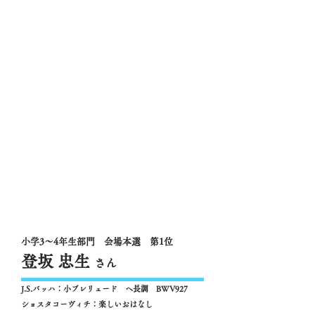
小学3～4年生部門 会場本選 第1位
登坂 忠生
さん
J.S.バッハ：小プレリュード ヘ長調 BWV927
ショスタコーヴィチ：楽しいおはなし