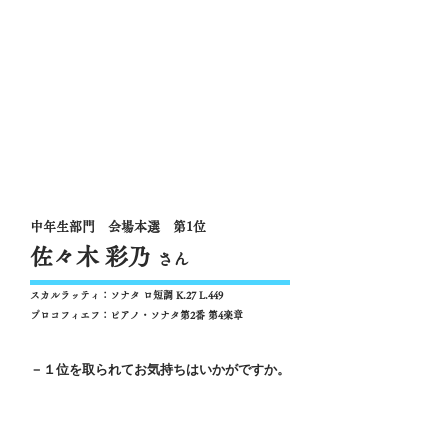
中年生部門 会場本選 第1位
佐々木 彩乃
さん
スカルラッティ：ソナタ ロ短調 K.27 L.449
プロコフィエフ：ピアノ・ソナタ第2番 第4楽章
－１位を取られてお気持ちはいかがですか。
素晴らしい演奏者の中で、１位を受賞させて
いただいたことを大変嬉しく思っておりま
す。