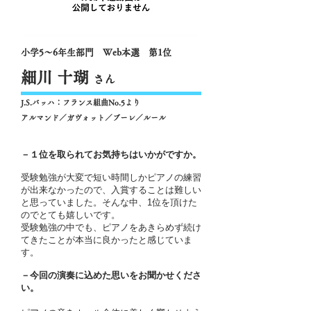
小学5～6年生部門 Web本選 第1位
細川 十瑚
さん
J.S.バッハ：フランス組曲No.5より
アルマンド／ガヴォット／ブーレ／ルール
－１位を取られてお気持ちはいかがですか。
受験勉強が大変で短い時間しかピアノの練習
が出来なかったので、入賞することは難しい
と思っていました。そんな中、1位を頂けた
のでとても嬉しいです。
受験勉強の中でも、ピアノをあきらめず続け
てきたことが本当に良かったと感じていま
す。
－今回の演奏に込めた思いをお聞かせくださ
い。