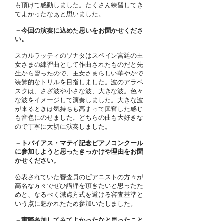
も頂けて感動しました。たくさん練習してき
てよかったなぁと思いました。
－今回の演奏に込めた思いをお聞かせくださ
い。
スカルラッティのソナタはスペイン宮廷の王
女さまの練習曲として作曲されたものだと先
生から習ったので、王女さまらしい華やかで
装飾的なトリルを目指しました。波のアラベ
スクは、さざ波や小さな波、大きな波。色々
な波をイメージして演奏しました。大きな波
が来るときは気持ちも高まって興奮した感じ
も音色にのせました。どちらの曲も大好きな
ので丁寧に大切に演奏しました。
－トバイアス・マテイ記念ピアノコンクール
に参加しようと思ったきっかけや理由をお聞
かせください。
公表されていた審査員のピアニストの方々が
高名な方々でぜひ講評を頂きたいと思ったた
めと、なるべく減点方式を避ける審査基準と
いう点に魅かれたため参加いたしました。
－実際参加してみてよかったなと思ったこと