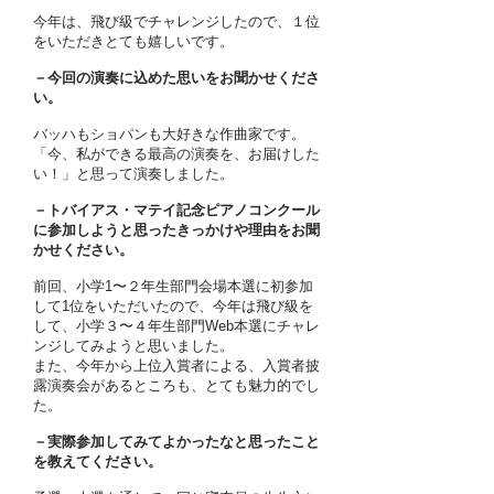
今年は、飛び級でチャレンジしたので、１位
をいただきとても嬉しいです。
－今回の演奏に込めた思いをお聞かせくださ
い。
バッハもショパンも大好きな作曲家です。
「今、私ができる最高の演奏を、お届けした
い！」と思って演奏しました。
－トバイアス・マテイ記念ピアノコンクール
に参加しようと思ったきっかけや理由をお聞
かせください。
前回、小学1〜２年生部門会場本選に初参加
して1位をいただいたので、今年は飛び級を
して、小学３〜４年生部門Web本選にチャレ
ンジしてみようと思いました。
また、今年から上位入賞者による、入賞者披
露演奏会があるところも、とても魅力的でし
た。
－実際参加してみてよかったなと思ったこと
を教えてください。