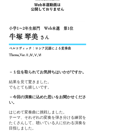
小学1～2年生部門 Web本選 第1位
牛塚 琴美
さん
ベルコヴィッチ：ロシア民謡による変奏曲
Thema,Var.Ⅱ,Ⅳ,Ⅴ,Ⅵ
－１位を取られてお気持ちはいかがですか。
結果を見て驚きました。
でもとても嬉しいです。
－今回の演奏に込めた思いをお聞かせくださ
い。
はじめて変奏曲に挑戦しました。
テーマ、それぞれの変奏を弾き分ける練習を
たくさんして、聴いている人に伝わる演奏を
目指しました。