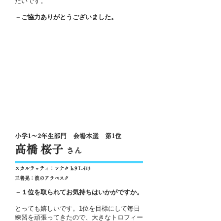
たいです。
－ご協力ありがとうございました。
小学1～2年生部門 会場本選 第1位
高橋 桜子
さん
スカルラッティ：ソナタ k.9 L.413
三善晃：波のアラベスク
－１位を取られてお気持ちはいかがですか。
とっても嬉しいです。1位を目標にして毎日
練習を頑張ってきたので、大きなトロフィー