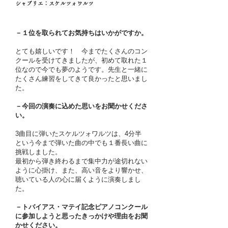
シャブリエ：スケルツォワルツ
－１位を取られてお気持ちはいかがですか。
とても嬉しいです！ 今までたくさんのコン
クールを受けてきましたが、初めて取れた１
位なので今でも夢のようです。先生と一緒に
たくさん練習をしてきて良かったと思いまし
た。
－今回の演奏に込めた思いをお聞かせくださ
い。
3曲目に弾いたスケルツォワルツは、4分半
という今まで弾いた曲の中でも１番長い曲に
挑戦しました。
最初から弾き終わるまで集中力が途切れない
ように心掛け、また、高い音をより響かせ、
聴いている人の心に届くように演奏しまし
た。
－トバイアス・マテイ記念ピアノコンクール
に参加しようと思ったきっかけや理由をお聞
かせください。