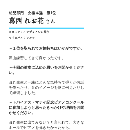
幼児部門 会場本選 第1位
葛西 れお花
さん
ギロック：インディアンの踊り
マイカパル：ワルツ
－１位を取られてお気持ちはいかがですか。
沢山練習してきて良かったです。
－今回の演奏に込めた思いをお聞かせくださ
い。
丑丸先生と一緒にどんな気持ちで弾くかお話
を作ったり、音のイメージを物に例えたりし
て練習しました。
－トバイアス・マテイ記念ピアノコンクール
に参加しようと思ったきっかけや理由をお聞
かせください。
丑丸先生に出てみない？と言われて、大きな
ホールでピアノを弾きたかったから。