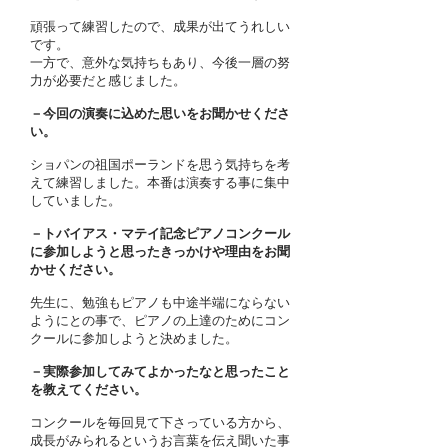
頑張って練習したので、成果が出てうれしい
です。
一方で、意外な気持ちもあり、今後一層の努
力が必要だと感じました。
－今回の演奏に込めた思いをお聞かせくださ
い。
ショパンの祖国ポーランドを思う気持ちを考
えて練習しました。本番は演奏する事に集中
していました。
－トバイアス・マテイ記念ピアノコンクール
に参加しようと思ったきっかけや理由をお聞
かせください。
先生に、勉強もピアノも中途半端にならない
ようにとの事で、ピアノの上達のためにコン
クールに参加しようと決めました。
－実際参加してみてよかったなと思ったこと
を教えてください。
コンクールを毎回見て下さっている方から、
成長がみられるというお言葉を伝え聞いた事